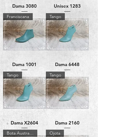
Dama 3080
Unisex 1283
Franciscana
Tango
Dama 1001
Dama 6448
Tango
Tango
Dama X2604
Dama 2160
Bota Australiana
Ojota