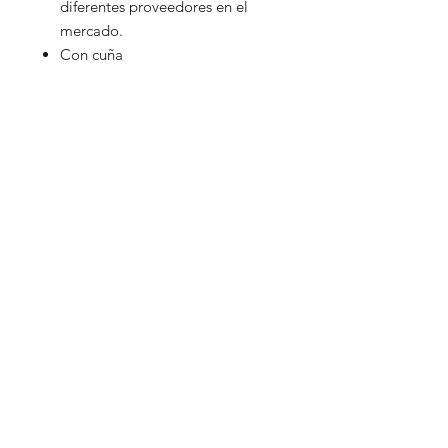
diferentes proveedores en el
mercado.
Con cuña
Productos
La Empresa
Contacto
SUBSCRIBE
HACÉ CLICK EN EL LOGO